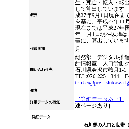
生・死亡・転入・転
して算出しています。
成27年9月1日現在ま
概要
を基に、平成27年11
現在までは平成27年
年11月1日現在以降
基に、算出していま
月
作成周期
総務部 デジタル推
計情報室 人口労働
石川県金沢市鞍月1-1
問い合わせ先
TEL:076-225-1344 F
toukei@pref.ishikawa.lg
備考
［詳細データあり］
詳細データの有無
連ページあり］
詳細データ
石川県の人口と世帯（