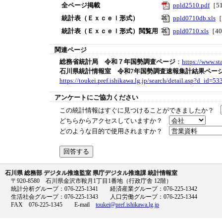
全ページ掲載
ppld2510.pdf
［5
統計表（Ｅｘｃｅｌ形式）
ppld0710db.xls
［
統計表（Ｅｘｃｅｌ形式）閲覧用
ppld0710.xls
［4
関連ページ
総務省統計局 令和７年国勢調査ページ
：
https://www.st
石川県統計情報室 令和7年国勢調査速報集計結果ペー
https://toukei.pref.ishikawa.lg.jp/search/detail.asp?d_id=53
アンケートにご協力ください
この統計情報はすぐに見つけることができましたか？
どちらからアクセスしていますか？
どのような目的で使用されますか？
石川県 総務部 デジタル推進監室 県庁デジタル推進課 統計情報室
〒920-8580 石川県金沢市鞍月1丁目1番地（行政庁舎 12階）
統計分析グループ：076-225-1341 経済産業グループ：076-225-1342
生活社会グループ：076-225-1343 人口労働グループ：076-225-1344
FAX 076-225-1345 E-mail
toukei@pref.ishikawa.lg.jp