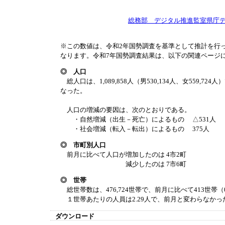
総務部 デジタル推進監室県庁
※この数値は、令和2年国勢調査を基準として推計を行
なります。令和7年国勢調査結果は、以下の関連ページ
◎ 人口
総人口は、1,089,858人（男530,134人、女559,72
なった。
人口の増減の要因は、次のとおりである。
・自然増減（出生－死亡）によるもの △531人
・社会増減（転入－転出）によるもの 37
◎ 市町別人口
前月に比べて人口が増加したのは 4市2町
減少したのは 7市6町
◎ 世帯
総世帯数は、476,724世帯で、前月に比べて413世帯（
１世帯あたりの人員は2.29人で、前月と変わらなかっ
ダウンロード