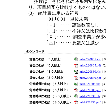
指数は、それぞれの時系列変化をみ
り、項目相互を比較するものではない
(3) 統計表に用いる符号
｢0｣,｢0.0｣･･単位未満
｢－｣･･･････該当数値なし
｢…｣･･･････不詳又は比較数
｢Ｘ ｣･･･････調査事業所が少
｢△｣･･･････負数又は減少
ダウンロード
賃金の動き（５人以上）
mlsw220805.xls
［4
賃金の動き（５人以上）
mlsw220805.pdf
［2
賃金の動き（３０人以上）
mlsw220830.xls
［4
賃金の動き（３０人以上）
mlsw220830.pdf
［2
労働時間の動き（５人以上）
mlsh220805.xls
［3
労働時間の動き（５人以上）
mlsh220805.pdf
［2
労働時間の動き（３０人以上）
mlsh220830.xls
［3
労働時間の動き（３０人以上）
mlsh220830.pdf
［2