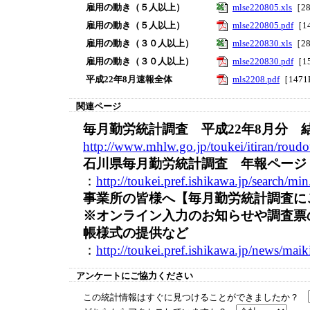
雇用の動き（５人以上）
mlse220805.xls
［2
雇用の動き（５人以上）
mlse220805.pdf
［1
雇用の動き（３０人以上）
mlse220830.xls
［2
雇用の動き（３０人以上）
mlse220830.pdf
［1
平成22年8月速報全体
mls2208.pdf
［147
関連ページ
毎月勤労統計調査 平成22年8月分 
http://www.mhlw.go.jp/toukei/itiran/rou
石川県毎月勤労統計調査 年報ページ
：
http://toukei.pref.ishikawa.jp/search/
事業所の皆様へ【毎月勤労統計調査に
※オンライン入力のお知らせや調査票
帳様式の提供など
：
http://toukei.pref.ishikawa.jp/news/mai
アンケートにご協力ください
この統計情報はすぐに見つけることができましたか？