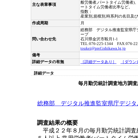
般労働者,パートタイム労働者)
主な表章事項
ートタイム労働者比率など。
指数：
産業別,規模別,時系列の名目及
作成周期
月
総務部 デジタル推進監室県庁
ープ
問い合わせ先
石川県金沢市鞍月1-1
TEL:076-225-1344 FAX:076-22
toukei@pref.ishikawa.lg.jp
備考
詳細データの有無
［詳細データあり］
［ダウン
詳細データ
毎月勤労統計調査地方調査
総務部 デジタル推進監室県庁デジタ
調査結果の概要
平成２２年８月の毎月勤労統計調査結