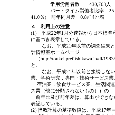
常用労働者数 430,763人 
パートタイム労働者比率 25.2％
41.0％) 前年同月差 0.8ﾎﾟｲﾝﾄ増
４ 利用上の注意
(1) 平成22年1月分速報から日本標準
に基づき表章している。
なお、平成21年以前の調査結果と
計情報室ホームページ
（http://toukei.pref.ishikawa.jp/dl
と。
なお、平成21年以前と接続しない
業、学術研究，専門・技術サービス業
宿泊業，飲食サービス業、生活関連
ス業（他に分類されないもの））の
前年比及び前年差は、算出ができな
表記している。
(2) 指数計算の基準数値は、平成17年