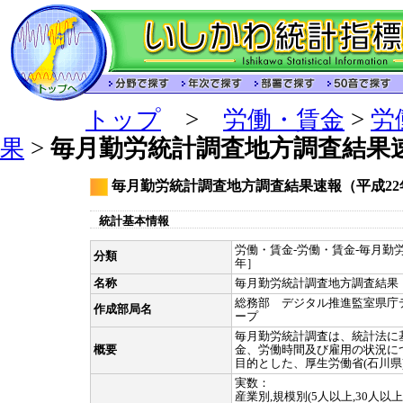
トップ
>
労働・賃金
>
労
果
>
毎月勤労統計調査地方調査結果速
毎月勤労統計調査地方調査結果速報（平成22
統計基本情報
労働・賃金-労働・賃金-毎月勤労
分類
年］
名称
毎月勤労統計調査地方調査結果
総務部 デジタル推進監室県庁
作成部局名
ープ
毎月勤労統計調査は、統計法に
概要
金、労働時間及び雇用の状況に
目的とした、厚生労働省(石川県
実数：
産業別,規模別(5人以上,30人