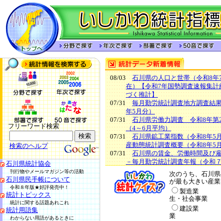
08/03
石川県の人口と世帯（令和8年
在）【令和7年国勢調査速報集計
づく推計】
07/31
毎月勤労統計調査地方調査結果
年5月分）
07/31
石川県労働力調査 令和8年第
フリーワード検索
（4～6月平均）
07/31
石川県鉱工業指数（令和8年5
産動態統計調査概要（令和8年5
検索のヘルプ
07/31
石川県の賃金、労働時間及び
－毎月勤労統計調査年報（令和
石川県統計協会
WWW を検索
07/29
季報 いしかわの統計（2026
刊行物やメールマガジン等の活動
toukei.pref.ishikawa.lg.jpを検索
次のうち、石川県
07/24
金沢市消費者物価指数（令和
石川県民手帳について
が最も大きい産業
分）
令和８年版★好評発売中！
製造業
統計トピックス
07/13
主要データ集 令和８年７月
生・社会事業
統計に関する話題あれこれ
建設業
統計用語集
業
わからない用語があるときに