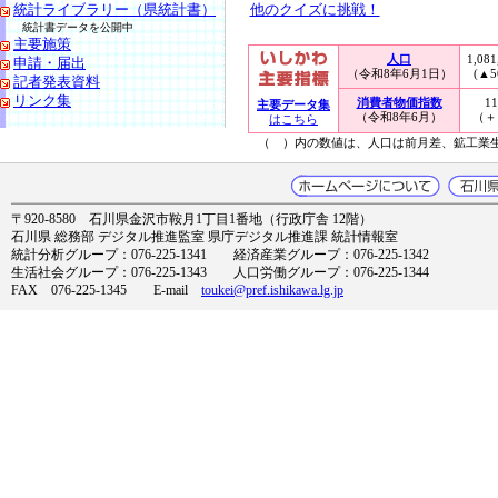
統計ライブラリー（県統計書）
他のクイズに挑戦！
統計書データを公開中
主要施策
人口
1,08
申請・届出
（令和8年6月1日）
(▲5
記者発表資料
リンク集
消費者物価指数
11
主要データ集
（令和8年6月）
（＋1
はこちら
（ ）内の数値は、人口は前月差、鉱工業
〒920-8580 石川県金沢市鞍月1丁目1番地（行政庁舎 12階）
石川県 総務部 デジタル推進監室 県庁デジタル推進課 統計情報室
統計分析グループ：076-225-1341 経済産業グループ：076-225-1342
生活社会グループ：076-225-1343 人口労働グループ：076-225-1344
FAX 076-225-1345 E-mail
toukei@pref.ishikawa.lg.jp